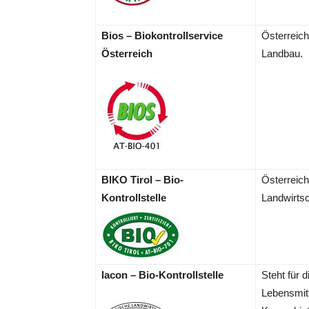
Bios – Biokontrollservice
Österreich
Österreich
Landbau.
.
BIKO Tirol – Bio-
Österreich
Kontrollstelle
Landwirtsc
.
.
lacon – Bio-Kontrollstelle
Steht für d
.
.
Lebensmitt