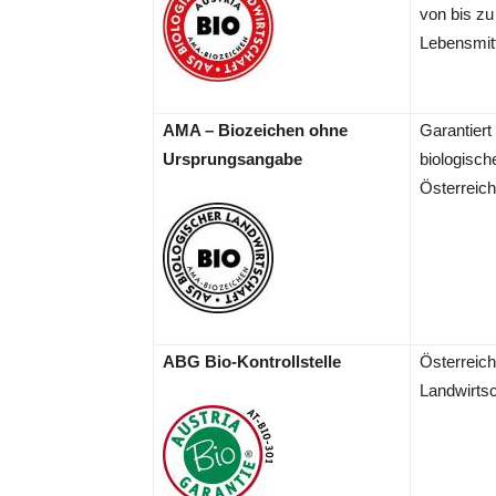
von bis zu
Lebensmitt
AMA – Biozeichen ohne
Garantiert
Ursprungsangabe
biologisch
.
Österreich
ABG Bio-Kontrollstelle
Österreich
.
.
Landwirtsc