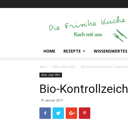
Die
Frische
Küche
HOME
REZEPTE
WISSENSWERTES
Start
Alles über BIO
Bio-Kontrollzeichen Österrei
Alles über BIO
Bio-Kontrollzeic
19. Januar 2011