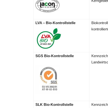
Kerngebiet
LVA – Bio-Kontrollstelle
Biokontrol
.
.
kontrollier
SGS Bio-Kontrollstelle
Kennzeichn
.
.
Landwirtsc
SLK Bio-Kontrollstelle
Kennzeichn