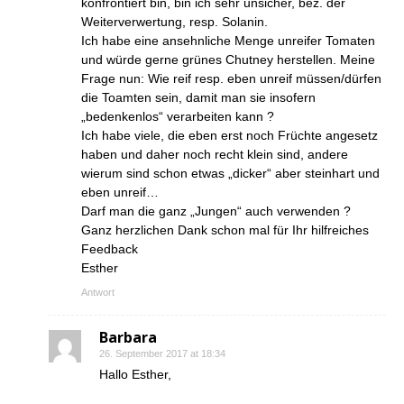
konfrontiert bin, bin ich sehr unsicher, bez. der
Weiterverwertung, resp. Solanin.
Ich habe eine ansehnliche Menge unreifer Tomaten
und würde gerne grünes Chutney herstellen. Meine
Frage nun: Wie reif resp. eben unreif müssen/dürfen
die Toamten sein, damit man sie insofern
„bedenkenlos“ verarbeiten kann ?
Ich habe viele, die eben erst noch Früchte angesetz
haben und daher noch recht klein sind, andere
wierum sind schon etwas „dicker“ aber steinhart und
eben unreif…
Darf man die ganz „Jungen“ auch verwenden ?
Ganz herzlichen Dank schon mal für Ihr hilfreiches
Feedback
Esther
Antwort
Barbara
26. September 2017 at 18:34
Hallo Esther,