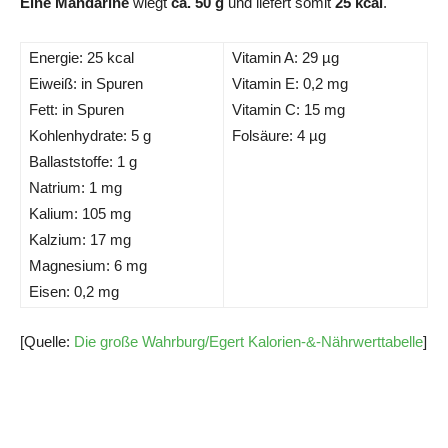
Eine Mandarine
wiegt
ca. 50 g
und liefert somit
25 kcal
.
Energie: 25 kcal
Vitamin A: 29 µg
Eiweiß: in Spuren
Vitamin E: 0,2 mg
Fett: in Spuren
Vitamin C: 15 mg
Kohlenhydrate: 5 g
Folsäure: 4 µg
Ballaststoffe: 1 g
Natrium: 1 mg
Kalium: 105 mg
Kalzium: 17 mg
Magnesium: 6 mg
Eisen: 0,2 mg
[Quelle:
Die große Wahrburg/Egert Kalorien-&-Nährwerttabelle
]