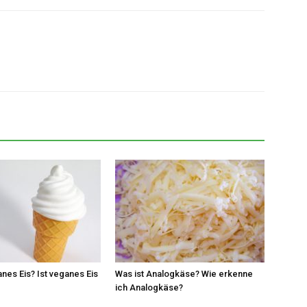
anes Eis? Ist veganes Eis
Was ist Analogkäse? Wie erkenne
ich Analogkäse?