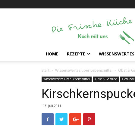
Die
Frische
Küche
HOME
REZEPTE
WISSENSWERTES
Start
Wissenswertes über Lebensmittel
Obst & G
Wissenswertes über Lebensmittel
Obst & Gemüse
Gesunde
Kirschkernspucke
13. Juli 2011