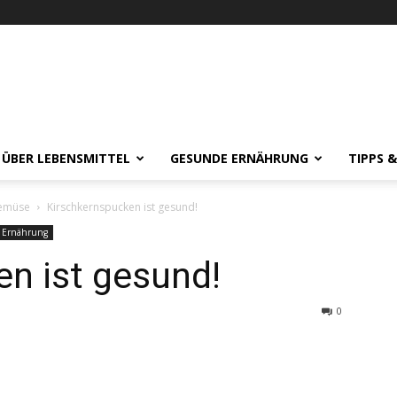
 ÜBER LEBENSMITTEL
GESUNDE ERNÄHRUNG
TIPPS 
emüse
Kirschkernspucken ist gesund!
 Ernährung
n ist gesund!
0