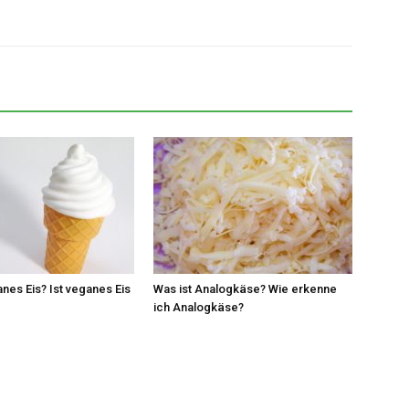
anes Eis? Ist veganes Eis
Was ist Analogkäse? Wie erkenne
ich Analogkäse?