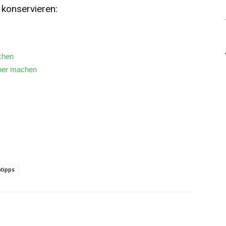
 konservieren:
achen
lber machen
tipps