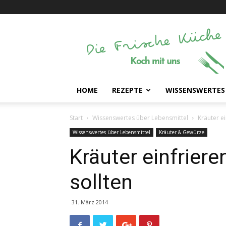
Die
Frische
Küche
HOME
REZEPTE
WISSENSWERTES
Start
Wissenswertes über Lebensmittel
Kräuter ei
Wissenswertes über Lebensmittel
Kräuter & Gewürze
Kräuter einfrier
sollten
31. März 2014