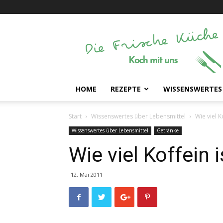
Die
Frische
Küche
HOME
REZEPTE
WISSENSWERTES
Start
Wissenswertes über Lebensmittel
Wie viel K
Wissenswertes über Lebensmittel
Getränke
Wie viel Koffein 
12. Mai 2011