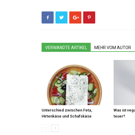
VERWANDTE ARTIKEL
MEHR VOM AUTOR
Unterschied zwischen Feta,
Was ist veg
Hirtenkäse und Schafskäse
teuer?