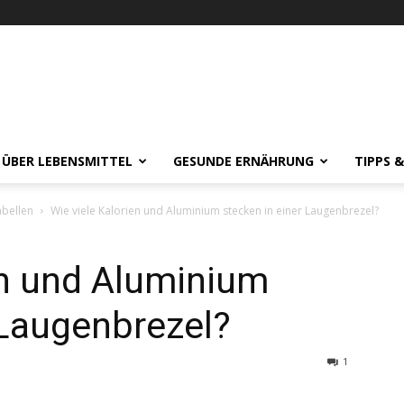
 ÜBER LEBENSMITTEL
GESUNDE ERNÄHRUNG
TIPPS 
abellen
Wie viele Kalorien und Aluminium stecken in einer Laugenbrezel?
en und Aluminium
 Laugenbrezel?
1