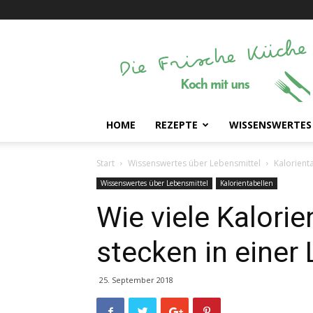
Die
Frische
Küche
HOME
REZEPTE
WISSENSWERTES
Start
Wissenswertes über Lebensmittel
Kalorient
Wissenswertes über Lebensmittel
Kalorientabellen
Wie viele Kalori
stecken in einer
25. September 2018