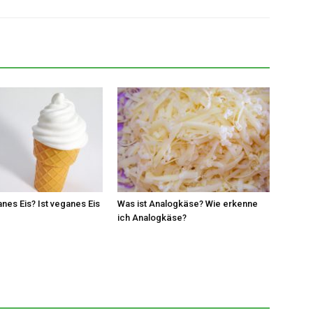
anes Eis? Ist veganes Eis
Was ist Analogkäse? Wie erkenne
ich Analogkäse?