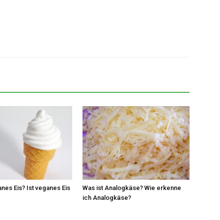
anes Eis? Ist veganes Eis
Was ist Analogkäse? Wie erkenne
ich Analogkäse?