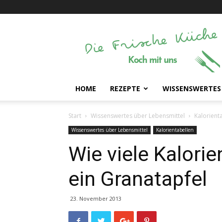
Die
Frische
Küche
HOME
REZEPTE
WISSENSWERTES
Start
Wissenswertes über Lebensmittel
Kalorient
Wissenswertes über Lebensmittel
Kalorientabellen
Wie viele Kalori
ein Granatapfel
23. November 2013