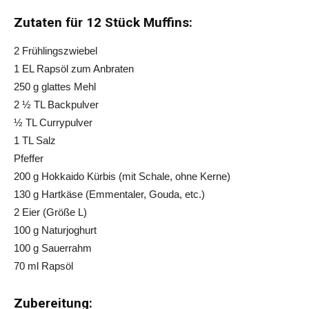
Zutaten für 12 Stück Muffins:
2 Frühlingszwiebel
1 EL Rapsöl zum Anbraten
250 g glattes Mehl
2 ½ TL Backpulver
½ TL Currypulver
1 TL Salz
Pfeffer
200 g Hokkaido Kürbis (mit Schale, ohne Kerne)
130 g Hartkäse (Emmentaler, Gouda, etc.)
2 Eier (Größe L)
100 g Naturjoghurt
100 g Sauerrahm
70 ml Rapsöl
Zubereitung: