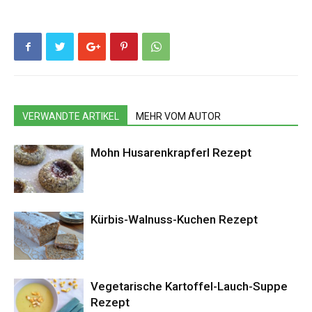
VERWANDTE ARTIKEL
MEHR VOM AUTOR
Mohn Husarenkrapferl Rezept
Kürbis-Walnuss-Kuchen Rezept
Vegetarische Kartoffel-Lauch-Suppe
Rezept