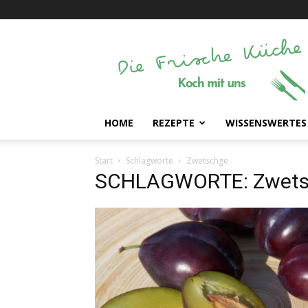
Die
Frische
Küche
HOME
REZEPTE
WISSENSWERTES
Start
Schlagworte
Zwetschge
SCHLAGWORTE: Zwets