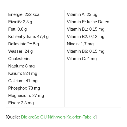
Energie: 222 kcal
Vitamin A: 23 µg
Eiweiß: 2,3 g
Vitamin E: keine Daten
Fett: 0,6 g
Vitamin B1: 0,15 mg
Kohlenhydrate: 47,4 g
Vitamin B2: 0,12 mg
Ballaststoffe: 5 g
Niacin: 1,7 mg
Wasser: 24 g
Vitamin B6: 0,15 mg
Cholesterin: –
Vitamin C: 4 mg
Natrium: 8 mg
Kalium: 824 mg
Calcium: 41 mg
Phosphor: 73 mg
Magnesium: 27 mg
Eisen: 2,3 mg
[Quelle:
Die große GU Nährwert-Kalorien-Tabelle
]