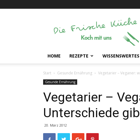
Die
Frische
Küche
HOME
REZEPTE
WISSENSWERTES
Start
Gesunde Ernährung
Vegetarier – Veganer: w
Gesunde Ernährung
Vegetarier – Veg
Unterschiede gib
20. März 2012