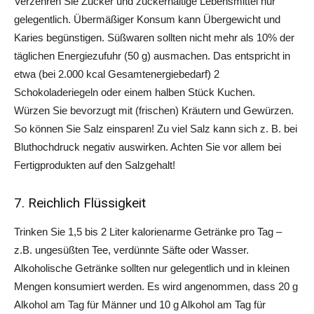
Verzehren Sie Zucker und zuckerhaltige Lebensmittel nur
gelegentlich. Übermäßiger Konsum kann Übergewicht und
Karies begünstigen. Süßwaren sollten nicht mehr als 10% der
täglichen Energiezufuhr (50 g) ausmachen. Das entspricht in
etwa (bei 2.000 kcal Gesamtenergiebedarf) 2
Schokoladeriegeln oder einem halben Stück Kuchen.
Würzen Sie bevorzugt mit (frischen) Kräutern und Gewürzen.
So können Sie Salz einsparen! Zu viel Salz kann sich z. B. bei
Bluthochdruck negativ auswirken. Achten Sie vor allem bei
Fertigprodukten auf den Salzgehalt!
7. Reichlich Flüssigkeit
Trinken Sie 1,5 bis 2 Liter kalorienarme Getränke pro Tag –
z.B. ungesüßten Tee, verdünnte Säfte oder Wasser.
Alkoholische Getränke sollten nur gelegentlich und in kleinen
Mengen konsumiert werden. Es wird angenommen, dass 20 g
Alkohol am Tag für Männer und 10 g Alkohol am Tag für